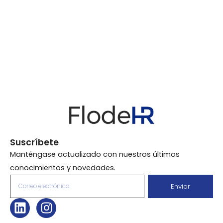
Suscríbete
Manténgase actualizado con nuestros últimos
conocimientos y novedades.
Correo
Enviar
electrónico
L
I
Alternative:
i
n