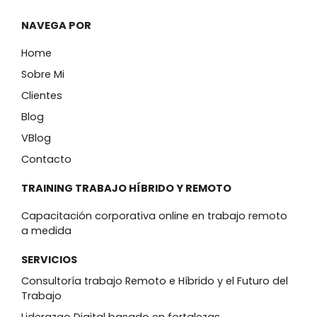
n
s
k
t
NAVEGA POR
e
a
Home
d
g
i
r
Sobre Mi
n
a
Clientes
m
Blog
VBlog
Contacto
TRAINING TRABAJO HÍBRIDO Y REMOTO
Capacitación corporativa online en trabajo remoto
a medida
SERVICIOS
Consultoría trabajo Remoto e Híbrido y el Futuro del
Trabajo