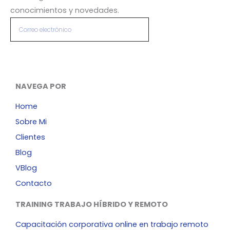
conocimientos y novedades.
Correo
Enviar
electrónico
L
I
Alternative:
i
n
n
s
k
t
NAVEGA POR
e
a
Home
d
g
i
r
Sobre Mi
n
a
Clientes
m
Blog
VBlog
Contacto
TRAINING TRABAJO HÍBRIDO Y REMOTO
Capacitación corporativa online en trabajo remoto