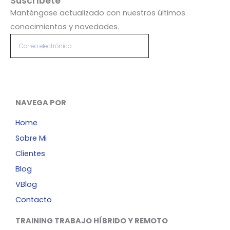
Suscríbete
Manténgase actualizado con nuestros últimos
conocimientos y novedades.
Correo
Enviar
electrónico
L
I
Alternative:
i
n
n
s
k
t
NAVEGA POR
e
a
Home
d
g
i
r
Sobre Mi
n
a
Clientes
m
Blog
VBlog
Contacto
TRAINING TRABAJO HÍBRIDO Y REMOTO