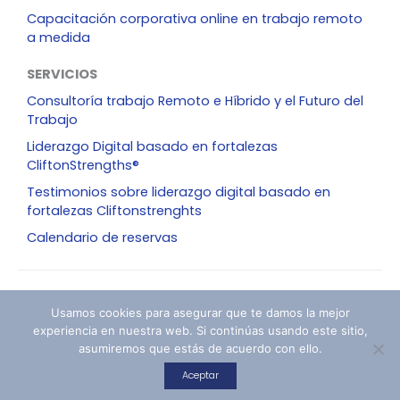
Capacitación corporativa online en trabajo remoto
a medida
SERVICIOS
Consultoría trabajo Remoto e Híbrido y el Futuro del
Trabajo
Liderazgo Digital basado en fortalezas
CliftonStrengths®
Testimonios sobre liderazgo digital basado en
fortalezas Cliftonstrenghts
Calendario de reservas
Política de privacidad
Términos y condiciones
Usamos cookies para asegurar que te damos la mejor
Política de reembolsos
Política de cookies
experiencia en nuestra web. Si continúas usando este sitio,
Copyright © 2019-2026| FlodeHR. Todos los derechos
asumiremos que estás de acuerdo con ello.
reservados
Aceptar