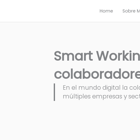
Ir
Home
Sobre M
al
contenido
Smart Working
colaboradore
En el mundo digital la c
múltiples empresas y sect