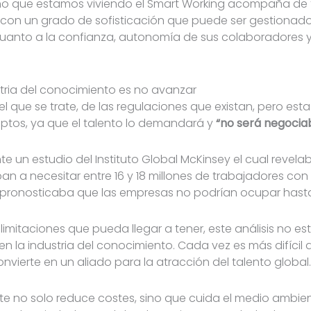
torno que estamos viviendo el Smart Working acompaña de f
con un grado de sofisticación que puede ser gestionado
 cuanto a la confianza, autonomía de sus colaboradores y
stria del conocimiento es no avanzar
 que se trate, de las regulaciones que existan, pero esta 
os, ya que el talento lo demandará y
“no será negociab
nte un estudio del Instituto Global McKinsey el cual reve
ban a necesitar entre 16 y 18 millones de trabajadores co
io pronosticaba que las empresas no podrían ocupar hast
s limitaciones que pueda llegar a tener, este análisis no e
n la industria del conocimiento. Cada vez es más difícil a
onvierte en un aliado para la atracción del talento global.
ente no solo reduce costes, sino que cuida el medio ambi