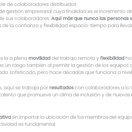
ible de colaboradores distribuidos
o de gestión empresarial cuya finalidad es el incremento d
 de sus colaboradores.
Aquí más que nunca las personas e
és de la confianza y flexibilidad espacio-tiempo para llev
es la a plena
movilidad
del trabajo remoto y
flexibilidad
hor
 es un rasgo también al permitir la gestión de los equipos 
o sofisticado, pero hace décadas que funciona a nivel 
o, aquí se trabaja por
resultados
con colaboradores a lo 
talento que promueve un clima de inclusión y de nuevas 
ativa
sin importar la ubicación de los miembros del equipo
ctividad es fundamental.