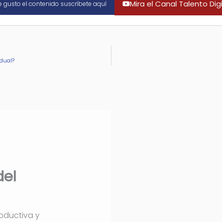
Mira el Canal Talento Digi
te gusto el contenido suscríbete aquí
idual?
del
oductiva y