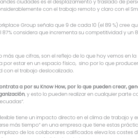
andes ciudades es el desplazamiento y traslado de perso
siderablemente con el trabajo remoto y claro con el Sm
orkplace Group señala que 9 de cada 10 (el 89 %) cree que 
el 87% considera que incrementa su competitividad y un 
más que cifras, son el reflejo de lo que hoy vemos en l
a por estar en un espacio físico, sino por lo que produc
d con el trabajo deslocalizado.
ontrata a por su Know How, por lo que pueden crear, gene
rganización
, y esto lo pueden realizar en cualquier parte 
ecuadas”.
flexible tiene un impacto directo en el clima de trabajo y e
rse más tiempo” en una empresa que tiene estas prácti
emplazo de los colaborares calificados eleva los costes 